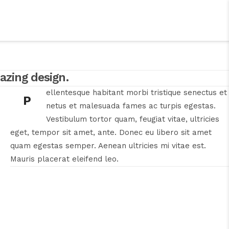
NTREPRISES DE L’ESS
ADHÉRER
CONTACT
azing design.
ellentesque habitant morbi tristique senectus et
P
netus et malesuada fames ac turpis egestas.
Vestibulum tortor quam, feugiat vitae, ultricies
eget, tempor sit amet, ante. Donec eu libero sit amet
quam egestas semper. Aenean ultricies mi vitae est.
Mauris placerat eleifend leo.