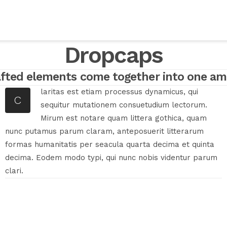
 CRESS
NOS ACTIONS
RESSOURCES
#ESSHDF
E
Dropcaps
afted elements come together into one am
laritas est etiam processus dynamicus, qui
C
sequitur mutationem consuetudium lectorum.
Mirum est notare quam littera gothica, quam
nunc putamus parum claram, anteposuerit litterarum
formas humanitatis per seacula quarta decima et quinta
decima. Eodem modo typi, qui nunc nobis videntur parum
clari.