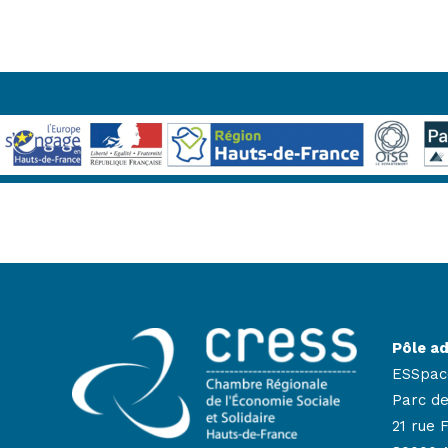
Pôle ad
ESSpac
Parc de
21 rue 