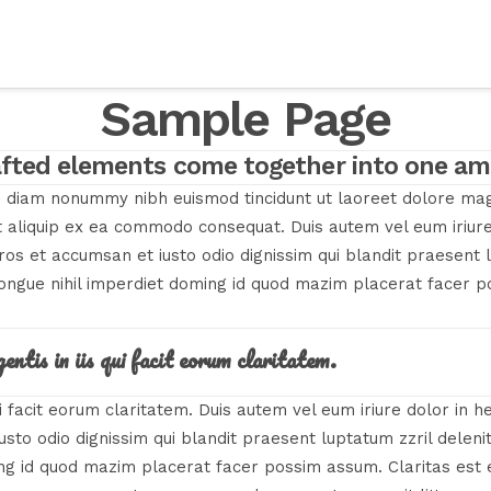
 CRESS
NOS ACTIONS
RESSOURCES
#ESSHDF
E
Sample Page
afted elements come together into one am
ed diam nonummy nibh euismod tincidunt ut laoreet dolore ma
 ut aliquip ex ea commodo consequat. Duis autem vel eum iriure
 eros et accumsan et iusto odio dignissim qui blandit praesent 
congue nihil imperdiet doming id quod mazim placerat facer p
entis in iis qui facit eorum claritatem.
ui facit eorum claritatem. Duis autem vel eum iriure dolor in h
iusto odio dignissim qui blandit praesent luptatum zzril deleni
ing id quod mazim placerat facer possim assum. Claritas est