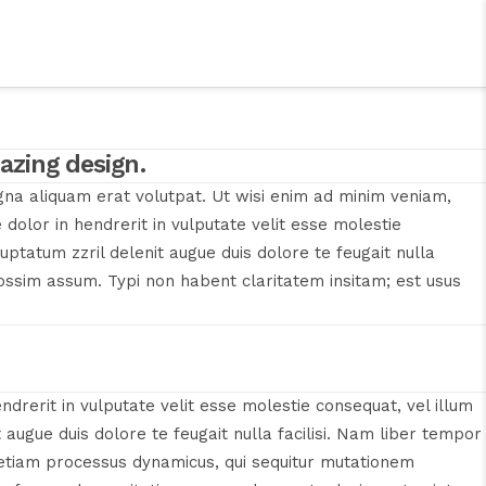
NTREPRISES DE L’ESS
ADHÉRER
CONTACT
azing design.
gna aliquam erat volutpat. Ut wisi enim ad minim veniam,
 dolor in hendrerit in vulputate velit esse molestie
luptatum zzril delenit augue duis dolore te feugait nulla
ossim assum. Typi non habent claritatem insitam; est usus
endrerit in vulputate velit esse molestie consequat, vel illum
t augue duis dolore te feugait nulla facilisi. Nam liber tempor
 etiam processus dynamicus, qui sequitur mutationem