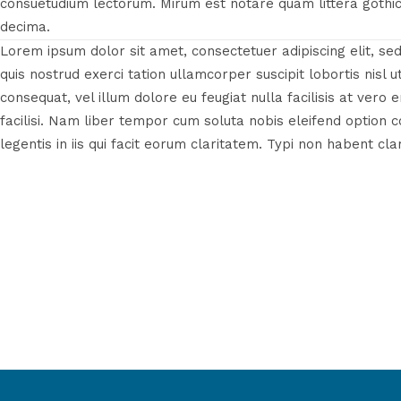
consuetudium lectorum. Mirum est notare quam littera gothi
decima.
Lorem ipsum dolor sit amet, consectetuer adipiscing elit, s
quis nostrud exerci tation ullamcorper suscipit lobortis nisl
consequat, vel illum dolore eu feugiat nulla facilisis at vero
facilisi. Nam liber tempor cum soluta nobis eleifend option 
legentis in iis qui facit eorum claritatem. Typi non habent cl