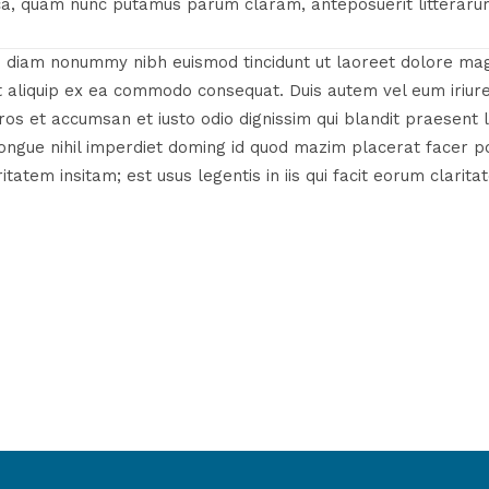
ca, quam nunc putamus parum claram, anteposuerit litteraru
ed diam nonummy nibh euismod tincidunt ut laoreet dolore ma
 ut aliquip ex ea commodo consequat. Duis autem vel eum iriure
 eros et accumsan et iusto odio dignissim qui blandit praesent 
congue nihil imperdiet doming id quod mazim placerat facer p
aritatem insitam; est usus legentis in iis qui facit eorum clar