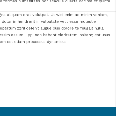
m formas humanitatis per seacula quarta decima et quinta
gna aliquam erat volutpat. Ut wisi enim ad minim veniam,
 dolor in hendrerit in vulputate velit esse molestie
luptatum zzril delenit augue duis dolore te feugait nulla
ossim assum. Typi non habent claritatem insitam; est usus
itatem est etiam processus dynamicus.