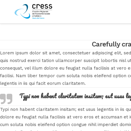
LA
Carefully cr
Lorem ipsum dolor sit amet, consectetuer adipiscing elit, s
quis nostrud exerci tation ullamcorper suscipit lobortis nisl
consequat, vel illum dolore eu feugiat nulla facilisis at vero
facilisi. Nam liber tempor cum soluta nobis eleifend option 
legentis in iis qui facit eorum claritatem.
Typi non habent claritatem insitam; est usus leg
Typi non habent claritatem insitam; est usus legentis in iis q
dolore eu feugiat nulla facilisis at vero eros et accumsan et 
cum soluta nobis eleifend option congue nihil imperdiet dom